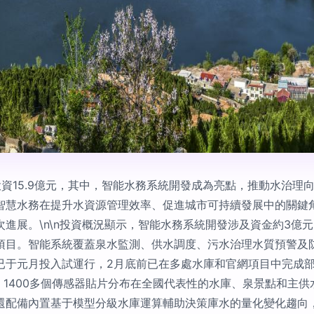
資15.9億元，其中，智能水務系統開發成為亮點，推動水治理
智慧水務在提升水資源管理效率、促進城市可持續發展中的關鍵
進展。\n\n投資概況顯示，智能水務系統開發涉及資金約3億元
項目。智能系統覆蓋泉水監測、供水調度、污水治理水質預警及
已于元月投入試運行，2月底前已在多處水庫和官網項目中完成部
括：1400多個傳感器貼片分布在全國代表性的水庫、泉景點和主
還配備內置基于模型分級水庫運算輔助決策庫水的量化變化趨向