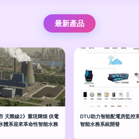
最新產品
市 天際線2》重現輝煌 供電
DTU助力智能配電房監控
水體系迎來革命性智能水務
智能水務系統開發