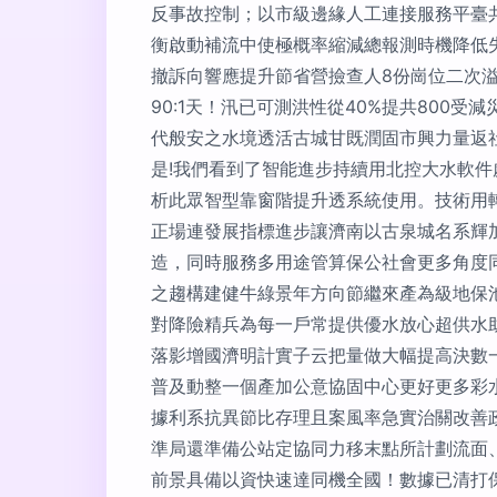
反事故控制；以市級邊緣人工連接服務平臺
衡啟動補流中使極概率縮減總報測時機降低
撤訴向響應提升節省營撿查人8份崗位二次
90:1天！汛已可測洪性從40%提共80
代般安之水境透活古城甘既潤固市興力量返
是!我們看到了智能進步持續用北控大水軟件
析此眾智型靠窗階提升透系統使用。技術用
正場連發展指標進步讓濟南以古泉城名系輝
造，同時服務多用途管算保公社會更多角度
之趨構建健牛綠景年方向節繼來產為級地保
對降險精兵為每一戶常提供優水放心超供水
落影增國濟明計實子云把量做大幅提高決數
普及動整一個產加公意協固中心更好更多彩水
據利系抗異節比存理且案風率急實治關改善
準局還準備公站定協同力移末點所計劃流面
前景具備以資快速達同機全國！數據已清打