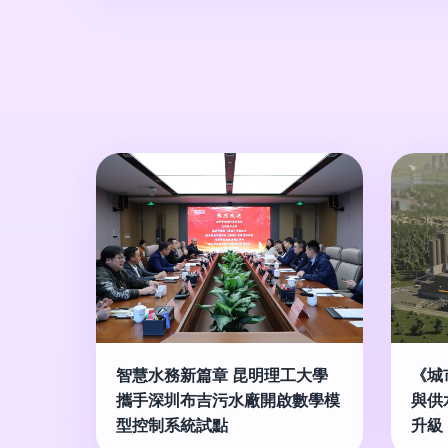
智慧水務新篇章 昆明理工大學
《城
攜手深圳布吉污水廠開啟數學模
與供
型控制系統試點
升級