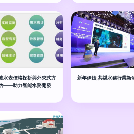
波水表價格探析與外夾式方
新年伊始,共謀水務行業新
估——助力智能水務開發