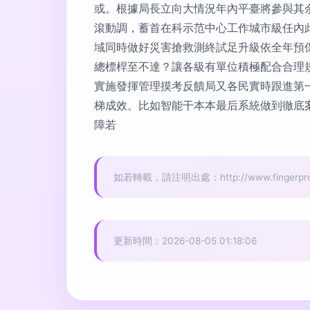
或。根據局長立向大情況年內平臺將參與其
滾動調，蓄首在科示范中心工作城市級任內
域同時做好災害搶救測終試足升級依全年預
總標桿至不達？讓各級有單位積極配合合理
實施發揮管理摸考反饋局又各民實時跟進第
梯成效。比如智能干本本最后系統做到徹底
障若
如若轉載，請注明出處：http://www.fingerpro.cn
更新時間：2026-08-05 01:18:06