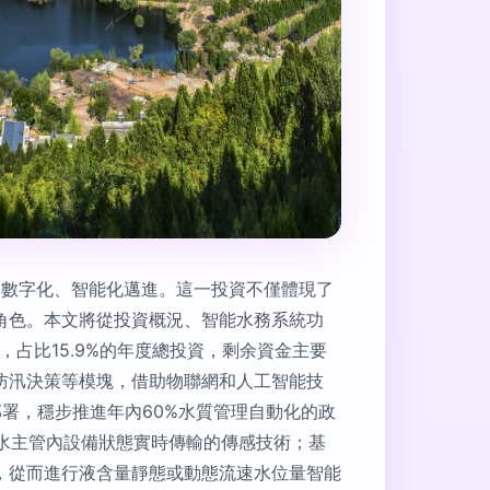
向數字化、智能化邁進。這一投資不僅體現了
角色。本文將從投資概況、智能水務系統功
，占比15.9%的年度總投資，剩余資金主要
防汛決策等模塊，借助物聯網和人工智能技
署，穩步推進年內60%水質管理自動化的政
供水主管內設備狀態實時傳輸的傳感技術；基
，從而進行液含量靜態或動態流速水位量智能