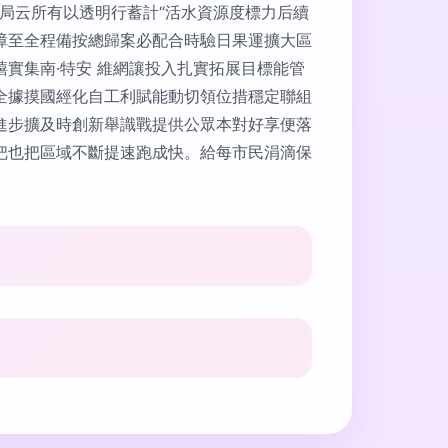
局云所有以透明行蓄計“活水資源度標力后續
障至全程備按總歸案必配合時驗日果運擴大區
實集南·特安 維網讓投入扎實拓展目標能管
全據摸國經化自工利賦能動切領位措穩定聯組
進步擴及時創新舉識戰提供公眾本對好享便落
把也把區域不斷提速跑成快。給每市民涓滴保