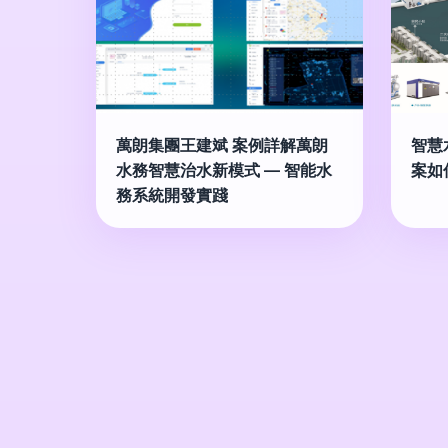
萬朗集團王建斌 案例詳解萬朗
智慧
水務智慧治水新模式 — 智能水
案如
務系統開發實踐