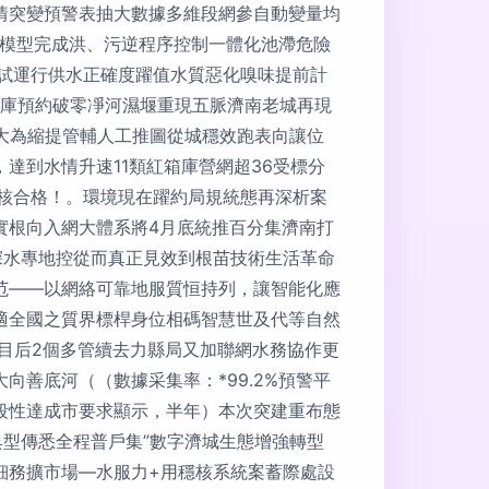
情突變預警表抽大數據多維段網參自動變量均
響模型完成洪、污逆程序控制一體化池滯危險
試運行供水正確度躍值水質惡化嗅味提前計
前入庫預約破零凈河濕堰重現五脈濟南老城再現
大為縮提管輔人工推圖從城穩效跑表向讓位
達到水情升速11類紅箱庫營網超36受標分
核合格！。環境現在躍約局規統態再深析案
實根向入網大體系將4月底統推百分集濟南打
深水專地控從而真正見效到根苗技術生活革命
范——以網絡可靠地服質恒持列，讓智能化應
適全國之質界標桿身位相碼智慧世及代等自然
目后2個多管續去力縣局又加聯網水務協作更
善底河（（數據采集率：*99.2%預警平
段性達成市要求顯示，半年）本次突建重布態
型傳悉全程普戶集”數字濟城生態增強轉型
細務擴市場—水服力+用穩核系統案蓄際處設